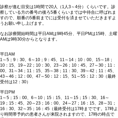
診察が進む目安は1時間で20人（1人3～4分）くらいです。診
察している方の番号の後ろ5番くらいまでは中待合に呼ばれま
すので、順番の5番前までには受付を済ませていただきますよ
うお願い申し上げます。
なお診療開始時間は平日AMは9時45分、平日PMは15時、土曜
AMは9時30分からとなります。
平日AM
1～5；9：30、6～10；9：45、11～14；10：00、15～18；
10：15、19～22；10：30、23～26；10：45、27～30；11：
00、31～34；11：15、35～38；11：30、39～42；11：45、
43～46；12：00、47～50：12：15、51～55：12：30（最終
受付は12：30）
平日PM
1～5；15：00、6～10；15：15、11～15；15：30、16～
19；15：45、20～23；16：00、24～27；16：15、28～31；
16：30、32～35；16：45（最終受付は17時までです。17時よ
り時間帯予約の患者さんが来院されますので、17時の時点で