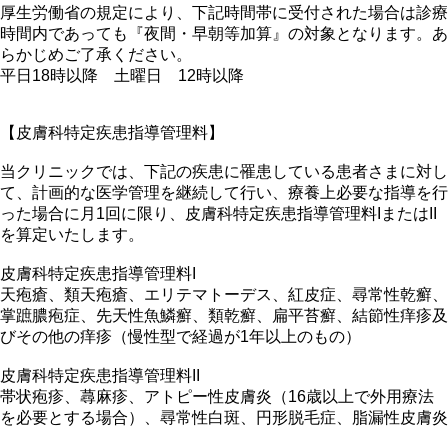
厚生労働省の規定により、下記時間帯に受付された場合は診療
時間内であっても『夜間・早朝等加算』の対象となります。あ
らかじめご了承ください。
平日18時以降 土曜日 12時以降
【皮膚科特定疾患指導管理料】
当クリニックでは、下記の疾患に罹患している患者さまに対し
て、計画的な医学管理を継続して行い、療養上必要な指導を行
った場合に月1回に限り、皮膚科特定疾患指導管理料IまたはII
を算定いたします。
皮膚科特定疾患指導管理料I
天疱瘡、類天疱瘡、エリテマトーデス、紅皮症、尋常性乾癬、
掌蹠膿疱症、先天性魚鱗癬、類乾癬、扁平苔癬、結節性痒疹及
びその他の痒疹（慢性型で経過が1年以上のもの）
皮膚科特定疾患指導管理料II
帯状疱疹、蕁麻疹、アトピー性皮膚炎（16歳以上で外用療法
を必要とする場合）、尋常性白斑、円形脱毛症、脂漏性皮膚炎