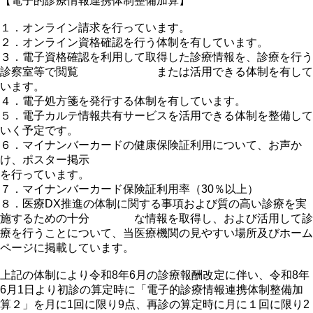
【電子的診療情報連携体制整備加算】
１．オンライン請求を行っています。
２．オンライン資格確認を行う体制を有しています。
３．電子資格確認を利用して取得した診療情報を、診療を行う
診察室等で閲覧 または活用できる体制を有して
います。
４．電子処方箋を発行する体制を有しています。
５．電子カルテ情報共有サービスを活用できる体制を整備して
いく予定です。
６．マイナンバーカードの健康保険証利用について、お声か
け、ポスター掲示
を行っています。
７．マイナンバーカード保険証利用率（30％以上）
８．医療DX推進の体制に関する事項および質の高い診療を実
施するための十分 な情報を取得し、および活用して診
療を行うことについて、当医療機関の見やすい場所及びホーム
ページに掲載しています。
上記の体制により令和8年6月の診療報酬改定に伴い、令和8年
6月1日より初診の算定時に「電子的診療情報連携体制整備加
算２」を月に1回に限り9点、再診の算定時に月に１回に限り2