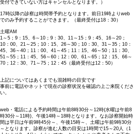
受付できていない方はキャンセルとなります。）
17時以降の診察は時間帯予約となります。前日19時よりweb
でのみ予約することができます。（最終受付は18：30）
土曜AM
1～5；9：15、6～10；9：30、11～15；9：45、16～20；
10：00、21～25；10：15、26～30；10：30、31～35；10：
45、36～40；11：00、41～45；11：15、46～50；11：30、
51～55；11：45、56～60；12：00、61～65；12：15、66～
70；12：30、71～75；12：45（最終受付は12：50）
上記についてはあくまでも混雑時の目安です
事前に電話やネットで現在の診察状況を確認の上ご来院くださ
い。
web・電話による予約時間は午前8時30分～12時(水曜は午前8
時30分～11時)、午後14時～18時となります。なお診察開始時
間は平日は午前9時45分～、午後15時～、土曜は午前9時30分
～となります。診察が進む人数の目安は1時間で15～20人（1