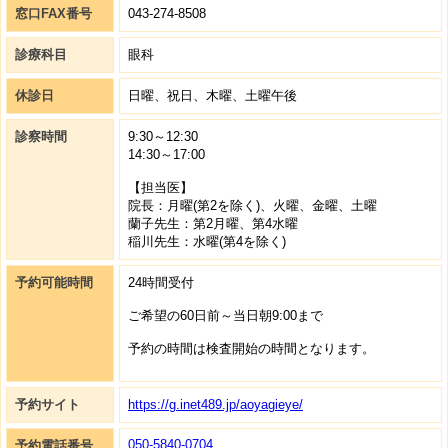
窓口FAX番号
043-274-8508
診療科目
眼科
休診日
日曜、祝日、木曜、土曜午後
診察時間
9:30～12:30
14:30～17:00
【担当医】
院長：月曜(第2を除く)、火曜、金曜、土曜
蘭子先生：第2月曜、第4水曜
稲川先生：水曜(第4を除く)
予約可能時間
24時間受付
ご希望の60日前～当日朝9:00まで
予約の時間は検査開始の時間となります。
予約サイト
https://g.inet489.jp/aoyagieye/
050-5840-0704
予約電話番号